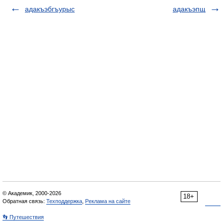
адакъэбгъурыс
адакъэпщ
© Академик, 2000-2026
18+
Обратная связь:
Техподдержка
,
Реклама на сайте
👣 Путешествия