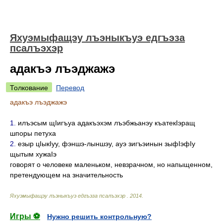
Яхуэмыфащэу лъэныкъуэ едгъэза
псалъэхэр
адакъэ лъэджажэ
Толкование
Перевод
адакъэ лъэджажэ
1.
илъэсым щIигъуа адакъэхэм лъэбжьанэу къатекIэращ
шпоры петуха
2.
езыр цIыкIуу, фэншэ-лыншэу, ауэ зигъэинын зыфIэфIу
щытым хужаIэ
говорят о человеке маленьком, невзрачном, но напыщенном,
претендующем на значительность
Яхуэмыфащэу лъэныкъуэ едгъэза псалъэхэр
.
2014
.
Игры ⚽
Нужно решить контрольную?